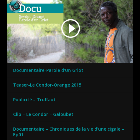
Documentaire-Parole d’Un Griot
Teaser-Le Condor-Orange 2015
Publicité – Truffaut
Clip – Le Condor – Galoubet
Documentaire – Chroniques de la vie d’une cigale –
Ep01