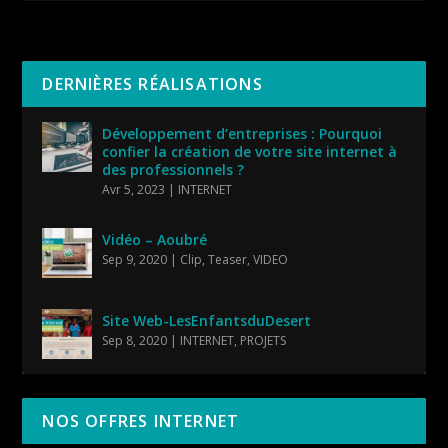
DERNIÈRES RÉALISATIONS
Développement d’entreprises : Pourquoi
confier la création de votre site internet à
des professionnels ?
Avr 5, 2023
|
INTERNET
Vidéo – Aoubré
Sep 9, 2020
|
Clip
,
Teaser
,
VIDEO
Site Web-LesEnfantsduDesert
Sep 8, 2020
|
INTERNET
,
PROJETS
NOS OFFRES INTERNET