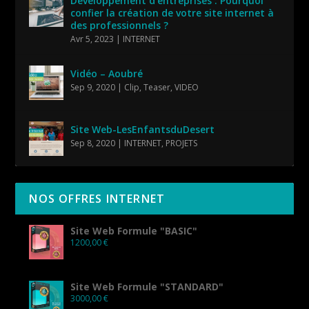
Développement d’entreprises : Pourquoi
confier la création de votre site internet à
des professionnels ?
Avr 5, 2023
|
INTERNET
Vidéo – Aoubré
Sep 9, 2020
|
Clip
,
Teaser
,
VIDEO
Site Web-LesEnfantsduDesert
Sep 8, 2020
|
INTERNET
,
PROJETS
NOS OFFRES INTERNET
Site Web Formule "BASIC"
1200,00
€
Site Web Formule "STANDARD"
3000,00
€