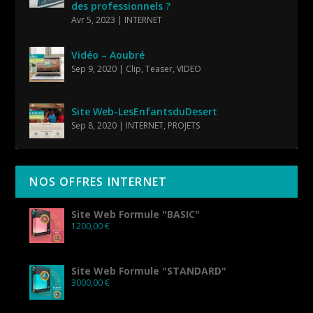
des professionnels ?
Avr 5, 2023
|
INTERNET
Vidéo – Aoubré
Sep 9, 2020
|
Clip
,
Teaser
,
VIDEO
Site Web-LesEnfantsduDesert
Sep 8, 2020
|
INTERNET
,
PROJETS
NOS OFFRES INTERNET
Site Web Formule "BASIC"
1200,00
€
Site Web Formule "STANDARD"
3000,00
€