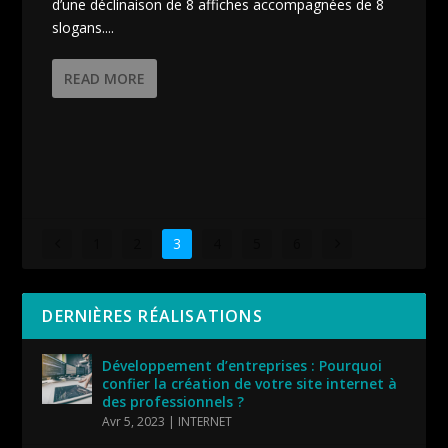
d’une déclinaison de 8 affiches accompagnées de 8
slogans....
READ MORE
1
2
3
4
5
6
DERNIÈRES RÉALISATIONS
Développement d’entreprises : Pourquoi
confier la création de votre site internet à
des professionnels ?
Avr 5, 2023
|
INTERNET