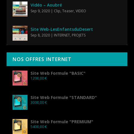
Vidéo – Aoubré
Sep 9, 2020
|
Clip
,
Teaser
,
VIDEO
Site Web-LesEnfantsduDesert
Sep 8, 2020
|
INTERNET
,
PROJETS
NOS OFFRES INTERNET
Site Web Formule "BASIC"
1200,00
€
Site Web Formule "STANDARD"
3000,00
€
Site Web Formule "PREMIUM"
5400,00
€