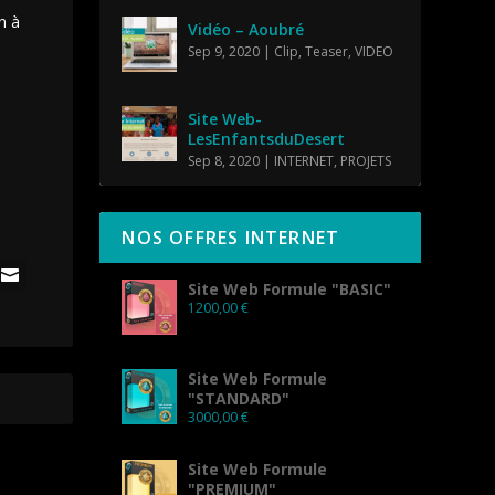
n à
Vidéo – Aoubré
Sep 9, 2020
|
Clip
,
Teaser
,
VIDEO
Site Web-
LesEnfantsduDesert
Sep 8, 2020
|
INTERNET
,
PROJETS
NOS OFFRES INTERNET
Site Web Formule "BASIC"
1200,00
€
Site Web Formule
"STANDARD"
3000,00
€
Site Web Formule
"PREMIUM"