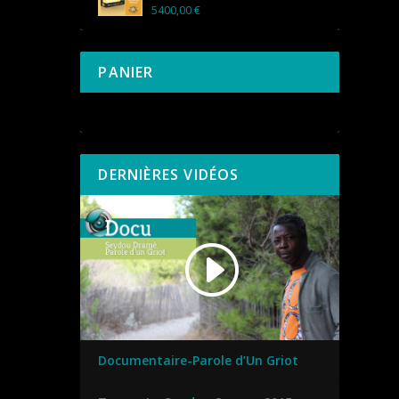
5400,00
€
PANIER
Votre panier est vide.
DERNIÈRES VIDÉOS
Documentaire-Parole d’Un Griot